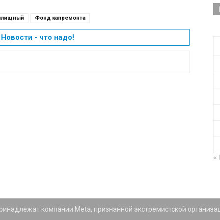
илищный
Фонд капремонта
Новости - что надо!
«
 принадлежат компании Meta, признанной экстремистской организа