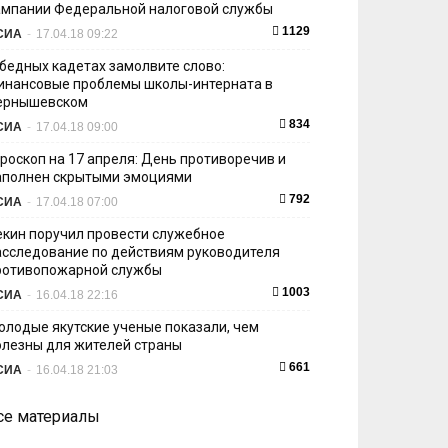
ампании Федеральной налоговой службы
1129
СИА
-
17.04.18 09:22
 бедных кадетах замолвите слово:
инансовые проблемы школы-интерната в
ернышевском
834
СИА
-
17.04.18 09:00
ороскоп на 17 апреля: День противоречив и
аполнен скрытыми эмоциями
792
СИА
-
17.04.18 07:00
екин поручил провести служебное
асследование по действиям руководителя
ротивопожарной службы
1003
СИА
-
16.04.18 22:16
олодые якутские ученые показали, чем
олезны для жителей страны
661
СИА
-
16.04.18 21:03
се материалы