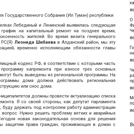
к
Я
ля Государственного Собрания (Ил Тумэн) республики:
О
селках Лебединый и Ленинский выявилась следующая
Ф
 график на капитальный ремонт на позднее время,
Ч
окоенность жителей. Во время визита генерального
Я
 РС(Я)
Леонида Шибаева
в Алданский район, мы эту
рацией, временно исполняющим обязанности главы
Г
н
Я
лищный кодекс РФ, в соответствии с которыми часть
программу капремонта при износе трех основных
Ч
 могут быть выведены из региональной программы. На
р
рограммы дома должна действовать региональная
п
струкцию или снос дома.
Я
униципалитетов должны провести актуализацию списка
М
монта. Я со своей стороны, как депутат парламента
п
у, буду держать под контролем работу администрации
Я
 вопрос. Нужно решить проблему ветхих и аварийных
Сегодня новая законодательная основа для решения
 мы защитим права граждан, проживающих в домах с
В