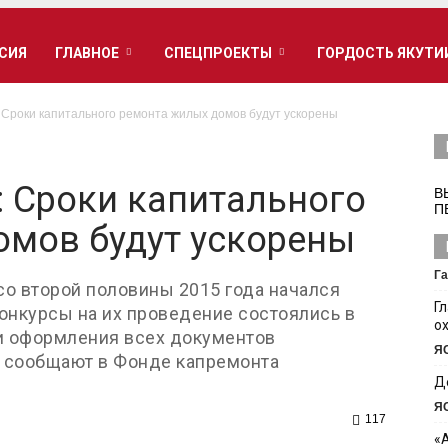
РСИЯ
ГЛАВНОЕ
СПЕЦПРОЕКТЫ
ГОРДОСТЬ ЯКУТИ
 Сроки капитального ремонта жилых домов будут ускорены
 Сроки капитального
В
П
омов будут ускорены
Га
со второй половины 2015 года начался
Г
онкурсы на их проведение состоялись в
о
и оформления всех документов
Я
, сообщают в Фонде капремонта
Д
Я
117
«