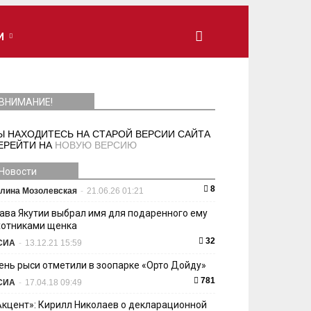
И
ВНИМАНИЕ!
Ы НАХОДИТЕСЬ НА СТАРОЙ ВЕРСИИ САЙТА
ЕРЕЙТИ НА
НОВУЮ ВЕРСИЮ
Новости
8
лина Мозолевская
-
21.06.26 01:21
лава Якутии выбрал имя для подаренного ему
хотниками щенка
32
СИА
-
13.12.21 15:59
ень рыси отметили в зоопарке «Орто Дойду»
781
СИА
-
17.04.18 09:49
Акцент»: Кирилл Николаев о декларационной