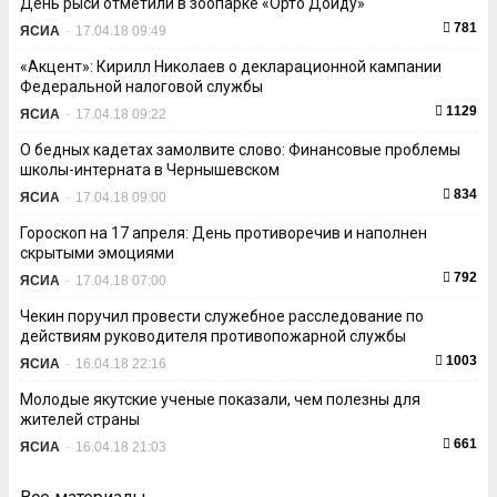
День рыси отметили в зоопарке «Орто Дойду»
781
ЯСИА
-
17.04.18 09:49
«Акцент»: Кирилл Николаев о декларационной кампании
Федеральной налоговой службы
1129
ЯСИА
-
17.04.18 09:22
О бедных кадетах замолвите слово: Финансовые проблемы
школы-интерната в Чернышевском
834
ЯСИА
-
17.04.18 09:00
Гороскоп на 17 апреля: День противоречив и наполнен
скрытыми эмоциями
792
ЯСИА
-
17.04.18 07:00
Чекин поручил провести служебное расследование по
действиям руководителя противопожарной службы
1003
ЯСИА
-
16.04.18 22:16
Молодые якутские ученые показали, чем полезны для
жителей страны
661
ЯСИА
-
16.04.18 21:03