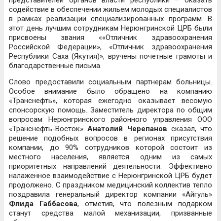
представителей органов власти республики – оказать
содействие в обеспечении жильем молодых специалистов
в рамках реализации специализированных программ. В
этот день лучшим сотрудникам Нерюнгринской ЦРБ были
присвоены звания ««Отличник здравоохранения
Российской Федерации», «Отличник здравоохранения
Республики Саха (Якутия)», вручены почетные грамоты и
благодарственные письма.
Слово предоставили социальным партнерам больницы.
Особое внимание было обращено на компанию
«Транснефть», которая ежегодно оказывает весомую
спонсорскую помощь. Заместитель директора по общим
вопросам Нерюнгринского районного управления ООО
«Транснефть-Восток»
Анатолий Черепанов
сказал, что
решение подобных вопросов в регионах присутствия
компании, до 90% сотрудников которой состоит из
местного населения, является одним из самых
приоритетных направлений деятельности. Эффективно
налаженное взаимодействие с Нерюнгринской ЦРБ будет
продолжено. С праздником медицинский коллектив тепло
поздравила генеральный директор компании «Айгуль»
Флида Габбасова
, отметив, что полезным подарком
станут средства малой механизации, призванные