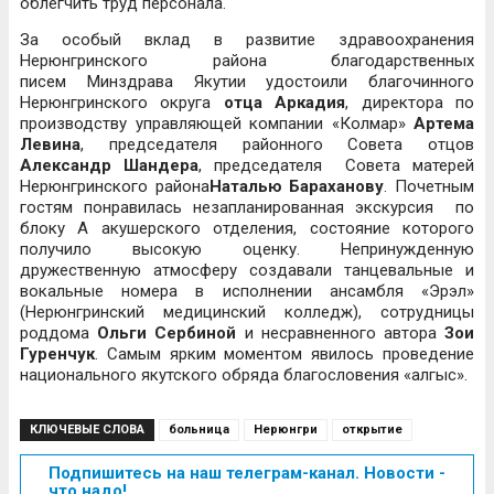
облегчить труд персонала.
За особый вклад в развитие здравоохранения
Нерюнгринского района благодарственных
писем Минздрава Якутии удостоили благочинного
Нерюнгринского округа
отца Аркадия
, директора по
производству управляющей компании «Колмар»
Артема
Левина
, председателя районного Совета отцов
Александр Шандера
, председателя Совета матерей
Нерюнгринского района
Наталью Бараханову
. Почетным
гостям понравилась незапланированная экскурсия по
блоку А акушерского отделения, состояние которого
получило высокую оценку. Непринужденную
дружественную атмосферу создавали танцевальные и
вокальные номера в исполнении ансамбля «Эрэл»
(Нерюнгринский медицинский колледж), сотрудницы
роддома
Ольги Сербиной
и несравненного автора
Зои
Гуренчук
. Самым ярким моментом явилось проведение
национального якутского обряда благословения «алгыс».
КЛЮЧЕВЫЕ СЛОВА
больница
Нерюнгри
открытие
Подпишитесь на наш телеграм-канал. Новости -
что надо!