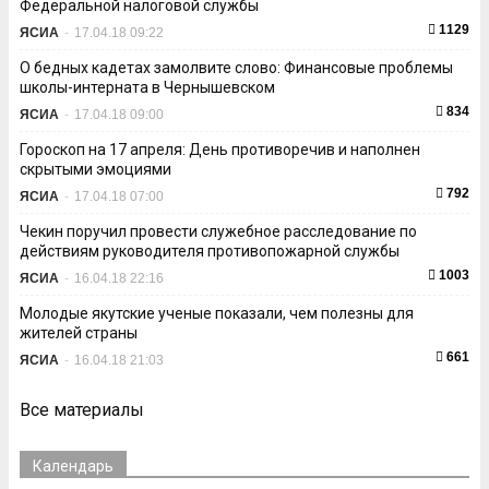
Федеральной налоговой службы
1129
ЯСИА
-
17.04.18 09:22
О бедных кадетах замолвите слово: Финансовые проблемы
школы-интерната в Чернышевском
834
ЯСИА
-
17.04.18 09:00
Гороскоп на 17 апреля: День противоречив и наполнен
скрытыми эмоциями
792
ЯСИА
-
17.04.18 07:00
Чекин поручил провести служебное расследование по
действиям руководителя противопожарной службы
1003
ЯСИА
-
16.04.18 22:16
Молодые якутские ученые показали, чем полезны для
жителей страны
661
ЯСИА
-
16.04.18 21:03
Все материалы
Календарь