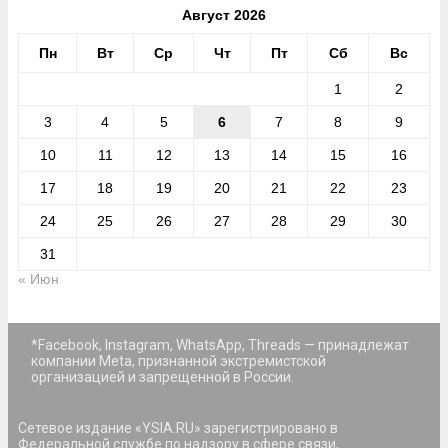
Август 2026
Пн
Вт
Ср
Чт
Пт
Сб
Вс
1
2
3
4
5
6
7
8
9
10
11
12
13
14
15
16
17
18
19
20
21
22
23
24
25
26
27
28
29
30
31
« Июн
*Facebook, Instagram, WhatsApp, Threads — принадлежат
компании Meta, признанной экстремистской
организацией и запрещенной в России.
Сетевое издание «YSIA.RU» зарегистрировано в
Федеральной службе по надзору в сфере связи,