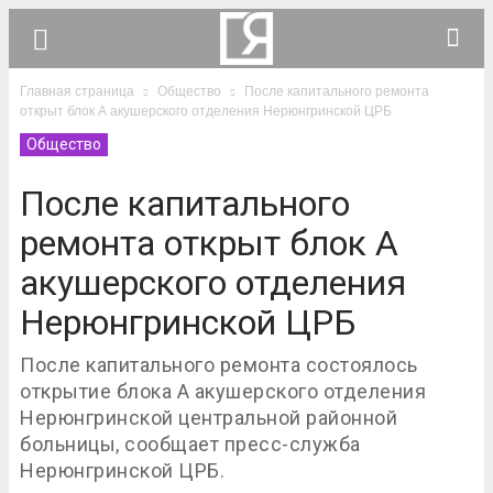
Главная страница
Общество
После капитального ремонта
открыт блок А акушерского отделения Нерюнгринской ЦРБ
Общество
После капитального
ремонта открыт блок А
акушерского отделения
Нерюнгринской ЦРБ
После капитального ремонта состоялось
открытие блока А акушерского отделения
Нерюнгринской центральной районной
больницы, сообщает пресс-служба
Нерюнгринской ЦРБ.