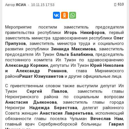
610
Автор
ЯСИА
-
10.11.15 17:53
Мероприятие посетили заместитель председателя
правительства республики
Игорь Никифоров
, первый
заместитель министра здравоохранения республики
Олег
Припузов
, заместитель министра труда и социального
развития республики
Зинаида Максимова
, заместитель
председателя Ил Тумэн
Ольга Балабкина
, председатель
постоянного комитета Ил Тумэн по здравоохранению
Александр Корякин
, депутаты Ил Тумэн
Юрий Николаев
и Александр Романов
, глава Мирниниского
района
Ришат Юзмухаметов
и другие официальные лица.
С приветственным словом также выступили депутат Ил
Тумэн
Сергей Павлов
, заместитель главы
Нерюнгринского района по социальным вопросам
Анастасия Дьяконова
, заместитель главы города
Нерюнгри
Надежда Берестова
, делегат районного
Совета женщин
Анастасия Лаврентьева
, исполняющий
обязанности главы поселка Чульман
Вячеслав Нам
,
главный врач Серебряноборской больницы
Гаврил