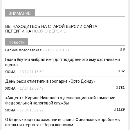
ВНИМАНИЕ!
ВЫ НАХОДИТЕСЬ НА СТАРОЙ ВЕРСИИ САЙТА
ПЕРЕЙТИ НА
НОВУЮ ВЕРСИЮ
Новости
8
Галина Мозолевская
-
21.06.26 01:21
Глава Якутии выбрал имя для подаренного ему охотниками
щенка
32
ЯСИА
-
13.12.21 15:59
День рыси отметили в зоопарке «Орто Дойду»
781
ЯСИА
-
17.04.18 09:49
«Акцент»: Кирилл Николаев о декларационной кампании
Федеральной налоговой службы
1129
ЯСИА
-
17.04.18 09:22
О бедных кадетах замолвите слово: Финансовые проблемы
школы-интерната в Чернышевском