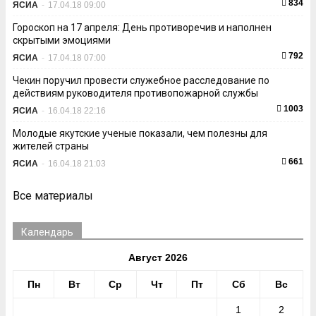
834
ЯСИА
-
17.04.18 09:00
Гороскоп на 17 апреля: День противоречив и наполнен
скрытыми эмоциями
792
ЯСИА
-
17.04.18 07:00
Чекин поручил провести служебное расследование по
действиям руководителя противопожарной службы
1003
ЯСИА
-
16.04.18 22:16
Молодые якутские ученые показали, чем полезны для
жителей страны
661
ЯСИА
-
16.04.18 21:03
Все материалы
Календарь
Август 2026
Пн
Вт
Ср
Чт
Пт
Сб
Вс
1
2