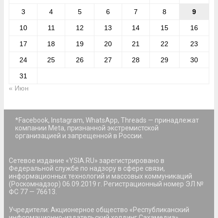
3
4
5
6
7
8
9
10
11
12
13
14
15
16
17
18
19
20
21
22
23
24
25
26
27
28
29
30
31
« Июн
*Facebook, Instagram, WhatsApp, Threads — принадлежат
компании Meta, признанной экстремистской
организацией и запрещенной в России.
Сетевое издание «YSIA.RU» зарегистрировано в
Федеральной службе по надзору в сфере связи,
информационных технологий и массовых коммуникаций
(Роскомнадзор) 06.09.2019 г. Регистрационный номер ЭЛ №
ФС 77 — 76613.
Учредители: Акционерное общество «Республиканский
информационно-издательский холдинг Сахамедиа»,