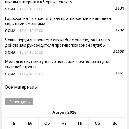
школы-интерната в Чернышевском
834
ЯСИА
-
17.04.18 09:00
Гороскоп на 17 апреля: День противоречив и наполнен
скрытыми эмоциями
792
ЯСИА
-
17.04.18 07:00
Чекин поручил провести служебное расследование по
действиям руководителя противопожарной службы
1003
ЯСИА
-
16.04.18 22:16
Молодые якутские ученые показали, чем полезны для
жителей страны
661
ЯСИА
-
16.04.18 21:03
Все материалы
Календарь
Август 2026
Пн
Вт
Ср
Чт
Пт
Сб
Вс