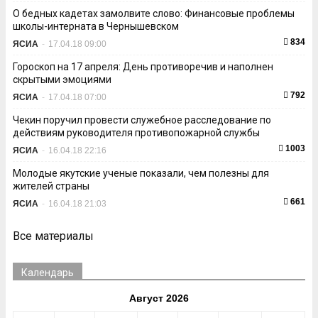
О бедных кадетах замолвите слово: Финансовые проблемы
школы-интерната в Чернышевском
834
ЯСИА
-
17.04.18 09:00
Гороскоп на 17 апреля: День противоречив и наполнен
скрытыми эмоциями
792
ЯСИА
-
17.04.18 07:00
Чекин поручил провести служебное расследование по
действиям руководителя противопожарной службы
1003
ЯСИА
-
16.04.18 22:16
Молодые якутские ученые показали, чем полезны для
жителей страны
661
ЯСИА
-
16.04.18 21:03
Все материалы
Календарь
Август 2026