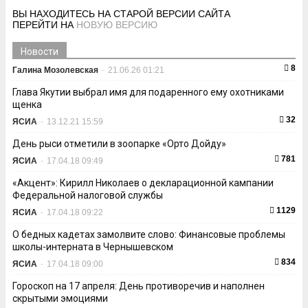
ВЫ НАХОДИТЕСЬ НА СТАРОЙ ВЕРСИИ САЙТА
ПЕРЕЙТИ НА
НОВУЮ ВЕРСИЮ
Новости
8
Галина Мозолевская
-
21.06.26 01:21
Глава Якутии выбрал имя для подаренного ему охотниками
щенка
32
ЯСИА
-
13.12.21 15:59
День рыси отметили в зоопарке «Орто Дойду»
781
ЯСИА
-
17.04.18 09:49
«Акцент»: Кирилл Николаев о декларационной кампании
Федеральной налоговой службы
1129
ЯСИА
-
17.04.18 09:22
О бедных кадетах замолвите слово: Финансовые проблемы
школы-интерната в Чернышевском
834
ЯСИА
-
17.04.18 09:00
Гороскоп на 17 апреля: День противоречив и наполнен
скрытыми эмоциями