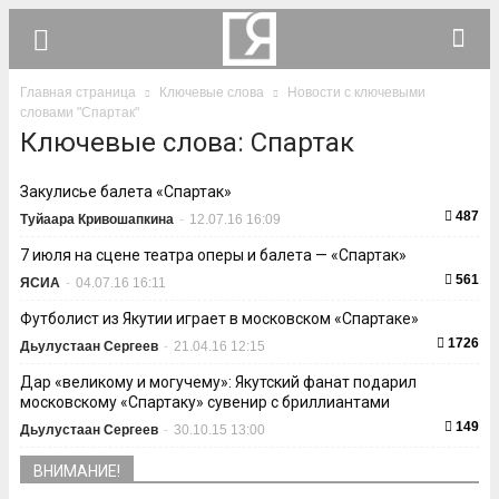
Главная страница
Ключевые слова
Новости с ключевыми
словами "Спартак"
Ключевые слова: Спартак
Закулисье балета «Спартак»
487
Туйаара Кривошапкина
-
12.07.16 16:09
7 июля на сцене театра оперы и балета — «Спартак»
561
ЯСИА
-
04.07.16 16:11
Футболист из Якутии играет в московском «Спартаке»
1726
Дьулустаан Сергеев
-
21.04.16 12:15
Дар «великому и могучему»: Якутский фанат подарил
московскому «Спартаку» сувенир с бриллиантами
149
Дьулустаан Сергеев
-
30.10.15 13:00
ВНИМАНИЕ!