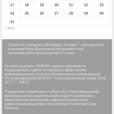
17
18
19
20
21
22
23
24
25
26
27
28
29
30
31
« Июн
*Facebook, Instagram, WhatsApp, Threads — принадлежат
компании Meta, признанной экстремистской
организацией и запрещенной в России.
Сетевое издание «YSIA.RU» зарегистрировано в
Федеральной службе по надзору в сфере связи,
информационных технологий и массовых коммуникаций
(Роскомнадзор) 06.09.2019 г. Регистрационный номер ЭЛ №
ФС 77 — 76613.
Учредители: Акционерное общество «Республиканский
информационно-издательский холдинг Сахамедиа»,
Министерство инноваций, цифрового развития и
инфокоммуникационных технологий Республики Саха
(Якутия).