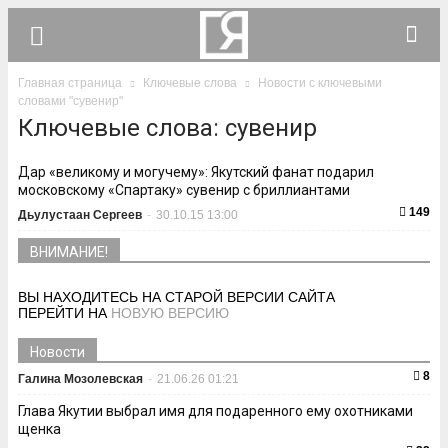
Главная страница
Ключевые слова
Новости с ключевыми
словами "сувенир"
Ключевые слова: сувенир
Дар «великому и могучему»: Якутский фанат подарил
московскому «Спартаку» сувенир с бриллиантами
149
Дьулустаан Сергеев
-
30.10.15 13:00
ВНИМАНИЕ!
ВЫ НАХОДИТЕСЬ НА СТАРОЙ ВЕРСИИ САЙТА
ПЕРЕЙТИ НА
НОВУЮ ВЕРСИЮ
Новости
8
Галина Мозолевская
-
21.06.26 01:21
Глава Якутии выбрал имя для подаренного ему охотниками
щенка