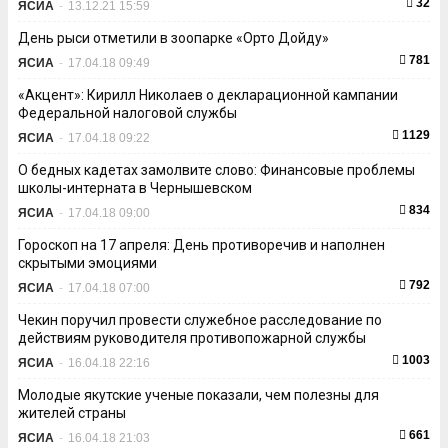
32
ЯСИА
-
13.12.21 15:59
День рыси отметили в зоопарке «Орто Дойду»
781
ЯСИА
-
17.04.18 09:49
«Акцент»: Кирилл Николаев о декларационной кампании
Федеральной налоговой службы
1129
ЯСИА
-
17.04.18 09:22
О бедных кадетах замолвите слово: Финансовые проблемы
школы-интерната в Чернышевском
834
ЯСИА
-
17.04.18 09:00
Гороскоп на 17 апреля: День противоречив и наполнен
скрытыми эмоциями
792
ЯСИА
-
17.04.18 07:00
Чекин поручил провести служебное расследование по
действиям руководителя противопожарной службы
1003
ЯСИА
-
16.04.18 22:16
Молодые якутские ученые показали, чем полезны для
жителей страны
661
ЯСИА
-
16.04.18 21:03