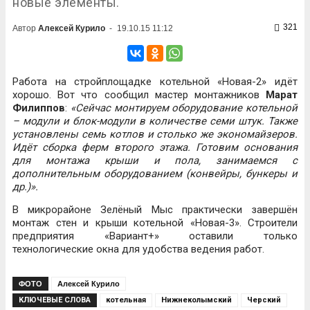
новые элементы.
321
Автор
Алексей Курило
-
19.10.15 11:12
Работа на стройплощадке котельной «Новая-2» идёт
хорошо. Вот что сообщил мастер монтажников
Марат
Филиппов
:
«Сейчас монтируем оборудование котельной
– модули и блок-модули в количестве семи штук. Также
установлены семь котлов и столько же экономайзеров.
Идёт сборка ферм второго этажа. Готовим основания
для монтажа крыши и пола, занимаемся с
дополнительным оборудованием (конвейры, бункеры и
др.)».
В микрорайоне Зелёный Мыс практически завершён
монтаж стен и крыши котельной «Новая-3». Строители
предприятия «Вариант+» оставили только
технологические окна для удобства ведения работ.
ФОТО
Алексей Курило
КЛЮЧЕВЫЕ СЛОВА
котельная
Нижнеколымский
Черский