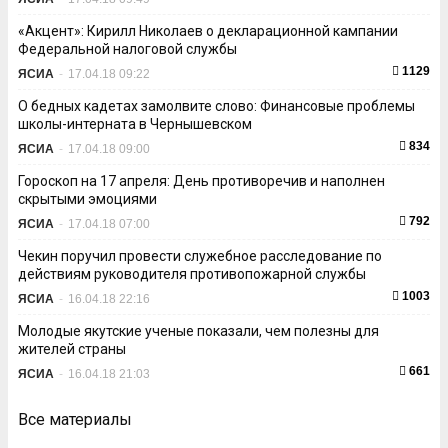
«Акцент»: Кирилл Николаев о декларационной кампании
Федеральной налоговой службы
1129
ЯСИА
-
17.04.18 09:22
О бедных кадетах замолвите слово: Финансовые проблемы
школы-интерната в Чернышевском
834
ЯСИА
-
17.04.18 09:00
Гороскоп на 17 апреля: День противоречив и наполнен
скрытыми эмоциями
792
ЯСИА
-
17.04.18 07:00
Чекин поручил провести служебное расследование по
действиям руководителя противопожарной службы
1003
ЯСИА
-
16.04.18 22:16
Молодые якутские ученые показали, чем полезны для
жителей страны
661
ЯСИА
-
16.04.18 21:03
Все материалы