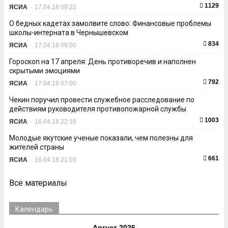
1129
ЯСИА
-
17.04.18 09:22
О бедных кадетах замолвите слово: Финансовые проблемы
школы-интерната в Чернышевском
834
ЯСИА
-
17.04.18 09:00
Гороскоп на 17 апреля: День противоречив и наполнен
скрытыми эмоциями
792
ЯСИА
-
17.04.18 07:00
Чекин поручил провести служебное расследование по
действиям руководителя противопожарной службы
1003
ЯСИА
-
16.04.18 22:16
Молодые якутские ученые показали, чем полезны для
жителей страны
661
ЯСИА
-
16.04.18 21:03
Все материалы
Календарь
Август 2026