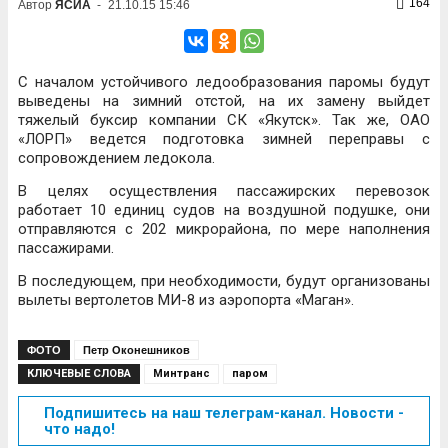
164
Автор
ЯСИА
-
21.10.15 15:46
С началом устойчивого ледообразования паромы будут
выведены на зимний отстой, на их замену выйдет
тяжелый буксир компании СК «Якутск». Так же, ОАО
«ЛОРП» ведется подготовка зимней переправы с
сопровождением ледокола.
В целях осуществления пассажирских перевозок
работает 10 единиц судов на воздушной подушке, они
отправляются с 202 микрорайона, по мере наполнения
пассажирами.
В последующем, при необходимости, будут организованы
вылеты вертолетов МИ-8 из аэропорта «Маган».
ФОТО
Петр Оконешников
КЛЮЧЕВЫЕ СЛОВА
Минтранс
паром
Подпишитесь на наш телеграм-канал. Новости -
что надо!