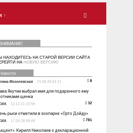
И
ВНИМАНИЕ!
Ы НАХОДИТЕСЬ НА СТАРОЙ ВЕРСИИ САЙТА
ЕРЕЙТИ НА
НОВУЮ ВЕРСИЮ
Новости
8
лина Мозолевская
-
21.06.26 01:21
лава Якутии выбрал имя для подаренного ему
хотниками щенка
32
СИА
-
13.12.21 15:59
ень рыси отметили в зоопарке «Орто Дойду»
781
СИА
-
17.04.18 09:49
Акцент»: Кирилл Николаев о декларационной