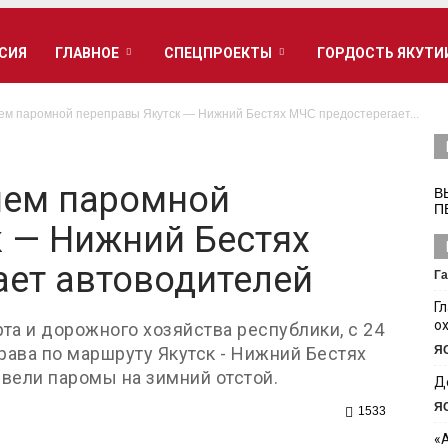
РСИЯ
ГЛАВНОЕ
СПЕЦПРОЕКТЫ
ГОРДОСТЬ ЯКУТИ
ием паромной переправы Якутск — Нижний Бестях МЧС предостерегает...
ием паромной
В
П
 — Нижний Бестях
ает автоводителей
Га
Г
о
а и дорожного хозяйства республики, с 24
рава по маршруту Якутск - Нижний Бестях
Я
вели паромы на зимний отстой.
Д
Я
1533
«