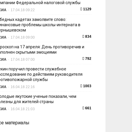
ампании Федеральной налоговой службы
1129
СИА
-
17.04.18 09:22
 бедных кадетах замолвите слово:
инансовые проблемы школы-интерната в
ернышевском
834
СИА
-
17.04.18 09:00
ороскоп на 17 апреля: День противоречив и
аполнен скрытыми эмоциями
792
СИА
-
17.04.18 07:00
екин поручил провести служебное
асследование по действиям руководителя
ротивопожарной службы
1003
СИА
-
16.04.18 22:16
олодые якутские ученые показали, чем
олезны для жителей страны
661
СИА
-
16.04.18 21:03
се материалы