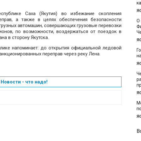
к
Я
спублике Саха (Якутия) во избежание скопления
еправ, а также в целях обеспечения безопасности
О
грузных автомашин, совершающих грузовые перевозки
Ф
гионов, по возможности, воздержаться от поездок в
Ч
на в сторону Якутска.
Я
блике напоминает: до открытия официальной ледовой
Г
анкционированных переправ через реку Лена.
н
Я
Ч
р
Новости - что надо!
п
Я
М
п
Я
В