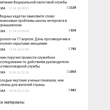
ампании Федеральной налоговой службы
1129
СИА
-
17.04.18 09:22
 бедных кадетах замолвите слово:
инансовые проблемы школы-интерната в
ернышевском
834
СИА
-
17.04.18 09:00
ороскоп на 17 апреля: День противоречив и
аполнен скрытыми эмоциями
792
СИА
-
17.04.18 07:00
екин поручил провести служебное
асследование по действиям руководителя
ротивопожарной службы
1003
СИА
-
16.04.18 22:16
олодые якутские ученые показали, чем
олезны для жителей страны
661
СИА
-
16.04.18 21:03
се материалы