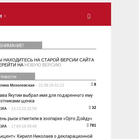
И
ВНИМАНИЕ!
Ы НАХОДИТЕСЬ НА СТАРОЙ ВЕРСИИ САЙТА
ЕРЕЙТИ НА
НОВУЮ ВЕРСИЮ
Новости
8
лина Мозолевская
-
21.06.26 01:21
лава Якутии выбрал имя для подаренного ему
хотниками щенка
32
СИА
-
13.12.21 15:59
ень рыси отметили в зоопарке «Орто Дойду»
781
СИА
-
17.04.18 09:49
Акцент»: Кирилл Николаев о декларационной