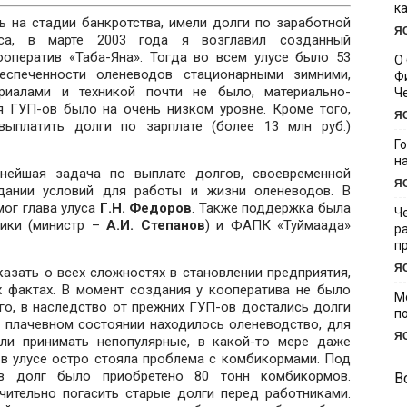
к
ь на стадии банкротства, имели долги по заработной
Я
уса, в марте 2003 года я возглавил созданный
ооператив «Таба-Яна». Тогда во всем улусе было 53
О
еспеченности оленеводов стационарными зимними,
Ф
риалами и техникой почти не было, материально-
Ч
я ГУП-ов было на очень низком уровне. Кроме того,
Я
выплатить долги по зарплате (более 13 млн руб.)
Г
н
нейшая задача по выплате долгов, своевременной
Я
здании условий для работы и жизни оленеводов. В
мог глава улуса
Г.Н. Федоров
. Также поддержка была
Ч
лики (министр –
А.И. Степанов
) и ФАПК «Туймаада»
р
п
Я
азать о всех сложностях в становлении предприятия,
х фактах. В момент создания у кооператива не было
М
го, в наследство от прежних ГУП-ов достались долги
п
м плачевном состоянии находилось оленеводство, для
Я
ли принимать непопулярные, в какой-то мере даже
 в улусе остро стояла проблема с комбикормами. Под
 в долг было приобретено 80 тонн комбикормов.
В
чительно погасить старые долги перед работниками.