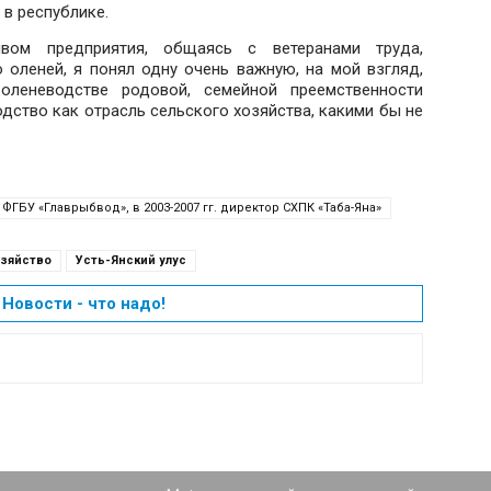
 в республике.
ивом предприятия, общаясь с ветеранами труда,
оленей, я понял одну очень важную, на мой взгляд,
леневодстве родовой, семейной преемственности
дство как отрасль сельского хозяйства, какими бы не
ГБУ «Главрыбвод», в 2003-2007 гг. директор СХПК «Таба-Яна»
озяйство
Усть-Янский улус
Новости - что надо!