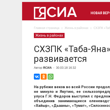
НОВАЯ ВЕ
Главная страница
Жизнь в районах
СХЗПК «Таб
Жизнь в районах
СХЗПК «Таба-Яна»
развивается
Автор
ЯСИА
-
30.03.18 16:32
На рубеже веков во всей России продол
не минуло и Якутию, ее сельхозпредпр
улуса Г.Н. Федоров выступил с предло
объединив занимающиеся оленеводс
«Хайыр», «Дьааны», «Тумат», «Силээннээ