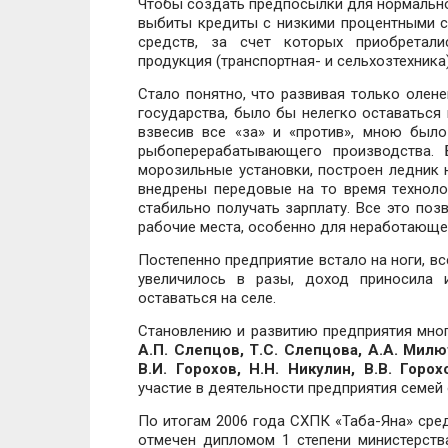
Чтобы создать предпосылки для нормально
выбиты кредиты с низкими процентными с
средств, за счет которых приобретали
продукция (транспортная- и сельхозтехника)
Стало понятно, что развивая только олен
государства, было бы нелегко оставаться 
взвесив все «за» и «против», мною был
рыбоперерабатывающего производства. 
морозильные установки, построен ледник н
внедрены передовые на то время техноло
стабильно получать зарплату. Все это поз
рабочие места, особенно для неработающе
Постепенно предприятие встало на ноги, в
увеличилось в разы, доход приносила 
оставаться на селе.
Становлению и развитию предприятия мног
А.П. Слепцов, Т.С. Слепцова, А.А. Милю
В.И. Горохов, Н.Н. Никулин, В.В. Горо
участие в деятельности предприятия семей
По итогам 2006 года СХПК «Таба-Яна» сред
отмечен дипломом 1 степени министерства