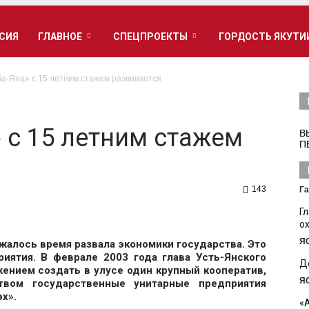
РСИЯ
ГЛАВНОЕ
СПЕЦПРОЕКТЫ
ГОРДОСТЬ ЯКУТИ
а-Яна» с 15 летним стажем развивается
 с 15 летним стажем
В
П
143
Га
Г
о
Я
жалось время развала экономики государства. Это
иятия. В феврале 2003 года глава Усть-Янского
Д
жением создать в улусе один крупный кооператив,
Я
твом государственные унитарные предприятия
х».
«