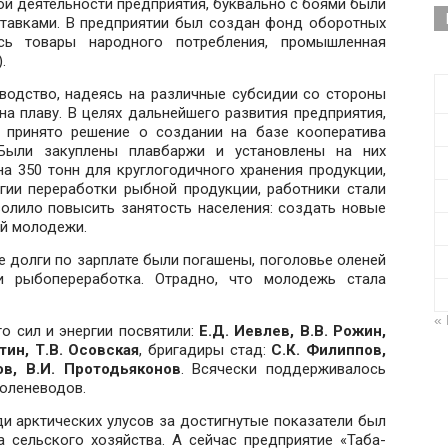
й деятельности предприятия, буквально с боями были
тавками. В предприятии был создан фонд оборотных
сь товары народного потребления, промышленная
.
еводство, надеясь на различные субсидии со стороны
на плаву. В целях дальнейшего развития предприятия,
о принято решение о создании на базе кооператива
Были закуплены плавбаржи и установлены на них
а 350 тонн для круглогодичного хранения продукции,
гии переработки рыбной продукции, работники стали
волило повысить занятость населения: создать новые
й молодежи.
се долги по зарплате были погашены, поголовье оленей
и рыбопереработка. Отрадно, что молодежь стала
«
о сил и энергии посвятили:
Е.Д. Иевлев, В.В. Рожин,
тин, Т.В. Осовская
, бригадиры стад:
С.К. Филиппов,
хов, В.И. Протодьяконов
. Всячески поддерживалось
 оленеводов.
и арктических улусов за достигнутые показатели был
 сельского хозяйства. А сейчас предприятие «Таба-