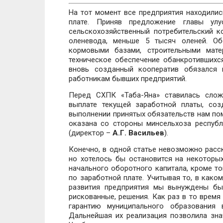
На тот момент все предприятия находилис
плате. Приняв предложение главы ул
сельскохозяйственный потребительский к
оленевода, меньше 5 тысяч оленей. Об
кормовыми базами, строительными мате
техническое обеспечение обанкротившихс
вновь созданный кооператив обязался 
работникам бывших предприятий.
Перед СХПК «Таба-Яна» ставилась слож
выплате текущей заработной платы, со
выполнении принятых обязательств нам по
оказана со стороны минсельхоза респуб
(директор –
А.Г. Васильев
).
Конечно, в одной статье невозможно расск
но хотелось бы остановится на некоторы
начального оборотного капитала, кроме то
по заработной плате. Учитывая то, в како
развития предприятия мы вынуждены бы
рискованные, решения. Как раз в то время
гарантию муниципального образования
Дальнейшая их реализация позволила зна