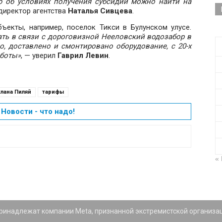
 об условиях получения субсидий можно найти на
директор агентства
Наталья Сивцева
.
ъекты, например, поселок Тикси в Булунском улусе.
ть в связи с дороговизной Нееловский водозабор в
о, доставлено и смонтировано оборудование, с 20-х
аботы»
, — уверил
Гаврил Левин
.
лана Пиляй
тарифы
Новости - что надо!
«
 принадлежат компании Meta, признанной экстремистской организа