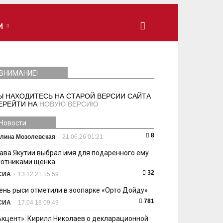
И
ВНИМАНИЕ!
Ы НАХОДИТЕСЬ НА СТАРОЙ ВЕРСИИ САЙТА
ЕРЕЙТИ НА
НОВУЮ ВЕРСИЮ
Новости
8
лина Мозолевская
-
21.06.26 01:21
лава Якутии выбрал имя для подаренного ему
хотниками щенка
32
СИА
-
13.12.21 15:59
ень рыси отметили в зоопарке «Орто Дойду»
781
СИА
-
17.04.18 09:49
Акцент»: Кирилл Николаев о декларационной