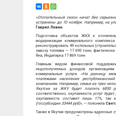
«Отопительный сезон начат без серьезн
устранены до 10 ноября. Например, на у
Гаврил Левин
.
Подготовка объектов ЖКХ к отопител
модернизации коммунального комплекса
реконструировать 49 котельных (строитель
завозу топлива — 17 690 тонн, фактически
Яна, Индигирка 17 869 тонн.
Главным видом финансовой поддержк
недополученных доходов организациям
коммунальные услуги.
«На разницу меж
платежами населения республикански
компаниям. Например, семья из трех чело
Якутске за ЖКУ будет платить 6850 р
соответственно, окупаемость услуг будет 
окупаемость составит лишь 17%, так к
(госсубсидии 33444 руб)»,
— пояснила
Свет
Также в Якутии предусмотрены адресные су