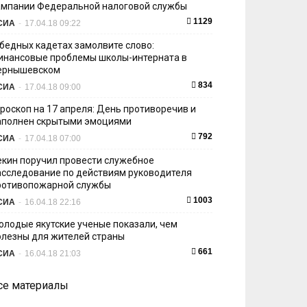
ампании Федеральной налоговой службы
1129
СИА
-
17.04.18 09:22
 бедных кадетах замолвите слово:
инансовые проблемы школы-интерната в
ернышевском
834
СИА
-
17.04.18 09:00
ороскоп на 17 апреля: День противоречив и
аполнен скрытыми эмоциями
792
СИА
-
17.04.18 07:00
екин поручил провести служебное
асследование по действиям руководителя
ротивопожарной службы
1003
СИА
-
16.04.18 22:16
олодые якутские ученые показали, чем
олезны для жителей страны
661
СИА
-
16.04.18 21:03
се материалы