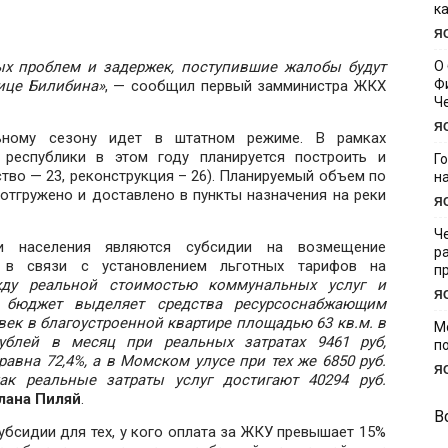
к
Я
ых проблем и задержек, поступившие жалобы будут
О
Ф
лице Билибина»
, — сообщил первый замминистра ЖКХ
Ч
Я
ьному сезону идет в штатном режиме. В рамках
 республики в этом году планируется построить и
Г
ство — 23, реконструкция – 26). Планируемый объем по
н
 отгружено и доставлено в пункты назначения на реки
Я
Ч
и населения являются субсидии на возмещение
р
 в связи с установлением льготных тарифов на
п
ду реальной стоимостью коммунальных услуг и
Я
й бюджет выделяет средства ресурсоснабжающим
век в благоустроенной квартире площадью 63 кв.м. в
М
ублей в месяц при реальных затратах 9461 руб,
п
равна 72,4%, а в Момском улусе при тех же 6850 руб.
Я
ак реальные затраты услуг достигают 40294 руб.
лана Пиляй
.
В
бсидии для тех, у кого оплата за ЖКУ превышает 15%