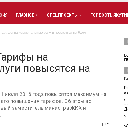
РСИЯ
ГЛАВНОЕ
СПЕЦПРОЕКТЫ
ГОРДОСТЬ ЯКУТИ
 Тарифы на коммунальные услуги повысятся на 6,5%
Тарифы на
В
П
луги повысятся на
Га
Г
о
 1 июля 2016 года повысятся максимум на
него повышения тарифов. Об этом во
Я
рвый заместитель министра ЖКХ и
Д
.
Я
175
«