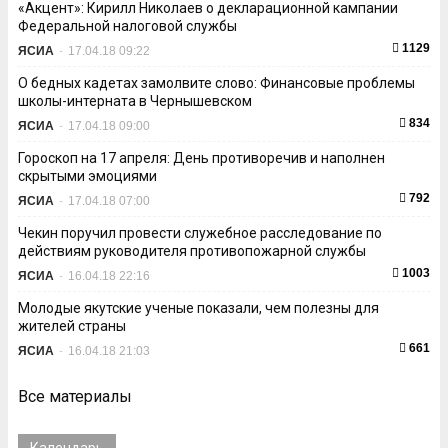
«Акцент»: Кирилл Николаев о декларационной кампании
Федеральной налоговой службы
1129
ЯСИА
-
17.04.18 09:22
О бедных кадетах замолвите слово: Финансовые проблемы
школы-интерната в Чернышевском
834
ЯСИА
-
17.04.18 09:00
Гороскоп на 17 апреля: День противоречив и наполнен
скрытыми эмоциями
792
ЯСИА
-
17.04.18 07:00
Чекин поручил провести служебное расследование по
действиям руководителя противопожарной службы
1003
ЯСИА
-
16.04.18 22:16
Молодые якутские ученые показали, чем полезны для
жителей страны
661
ЯСИА
-
16.04.18 21:03
Все материалы