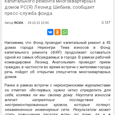
капитального ремонта многоквартирных
домов РС(Я) Леонид Шибаев, сообщает
пресс-служба фонда.
117
Автор
ЯСИА
-
29.10.15 10:50
Напомним, что Фонд проводит капитальный ремонт в 43
домах города Нерюнгри. Тема взносов в Фонд
капитального ремонта (ФКР) продолжает оставаться
одной из самых обсуждаемых в городе. В рамках рабочей
командировки Леонид Анатольевич проведет прием
граждан, в частности во время встречи с жителями города
речь пойдет об открытии спецсчетов многоквартирных
домов.
Ранее в рамках встречи с нерюнгринскими журналистами
он отметил:
«Во-первых, нужно четко определить для
себя, хозяева ли мы своему дому. Неуплата взносов
влечет неприятные последствия –
неотремонтированные кровли, которые потекут,
незамененные инженерные сети. Результатом может
стать повышение расхода воды по дому, да и в