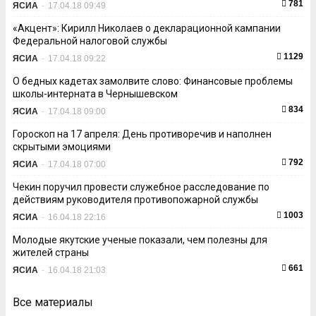
781
ЯСИА
-
17.04.18 09:49
«Акцент»: Кирилл Николаев о декларационной кампании
Федеральной налоговой службы
1129
ЯСИА
-
17.04.18 09:22
О бедных кадетах замолвите слово: Финансовые проблемы
школы-интерната в Чернышевском
834
ЯСИА
-
17.04.18 09:00
Гороскоп на 17 апреля: День противоречив и наполнен
скрытыми эмоциями
792
ЯСИА
-
17.04.18 07:00
Чекин поручил провести служебное расследование по
действиям руководителя противопожарной службы
1003
ЯСИА
-
16.04.18 22:16
Молодые якутские ученые показали, чем полезны для
жителей страны
661
ЯСИА
-
16.04.18 21:03
Все материалы