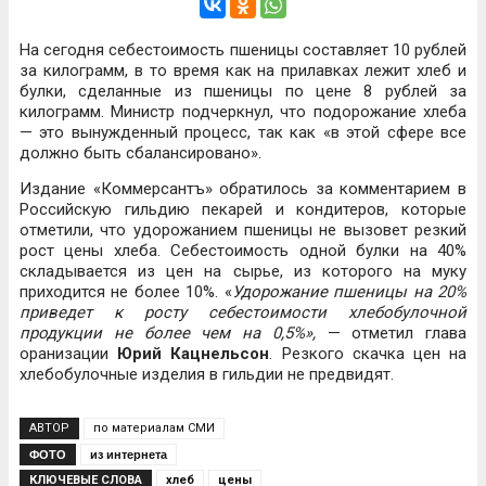
На сегодня себестоимость пшеницы составляет 10 рублей
за килограмм, в то время как на прилавках лежит хлеб и
булки, сделанные из пшеницы по цене 8 рублей за
килограмм. Министр подчеркнул, что подорожание хлеба
— это вынужденный процесс, так как «в этой сфере все
должно быть сбалансировано».
Издание «Коммерсантъ» обратилось за комментарием в
Российскую гильдию пекарей и кондитеров, которые
отметили, что удорожанием пшеницы не вызовет резкий
рост цены хлеба. Себестоимость одной булки на 40%
складывается из цен на сырье, из которого на муку
приходится не более 10%. «
Удорожание пшеницы на 20%
приведет к росту себестоимости хлебобулочной
продукции не более чем на 0,5%»,
— отметил глава
оранизации
Юрий Кацнельсон
. Резкого скачка цен на
хлебобулочные изделия в гильдии не предвидят.
АВТОР
по материалам СМИ
ФОТО
из интернета
КЛЮЧЕВЫЕ СЛОВА
хлеб
цены