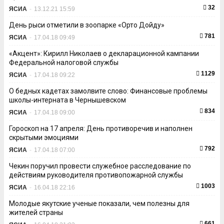
32
ЯСИА
-
13.12.21 15:59
День рыси отметили в зоопарке «Орто Дойду»
781
ЯСИА
-
17.04.18 09:49
«Акцент»: Кирилл Николаев о декларационной кампании
Федеральной налоговой службы
1129
ЯСИА
-
17.04.18 09:22
О бедных кадетах замолвите слово: Финансовые проблемы
школы-интерната в Чернышевском
834
ЯСИА
-
17.04.18 09:00
Гороскоп на 17 апреля: День противоречив и наполнен
скрытыми эмоциями
792
ЯСИА
-
17.04.18 07:00
Чекин поручил провести служебное расследование по
действиям руководителя противопожарной службы
1003
ЯСИА
-
16.04.18 22:16
Молодые якутские ученые показали, чем полезны для
жителей страны
661