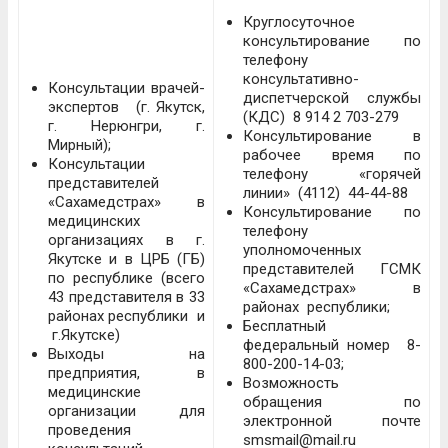
Круглосуточное
консультирование по
телефону
консультативно-
Консультации врачей-
диспетчерской службы
экспертов (г. Якутск,
(КДС) 8 914 2 703-279
г. Нерюнгри, г.
Консультирование в
Мирный);
рабочее время по
Консультации
телефону «горячей
представителей
линии» (4112) 44-44-88
«Сахамедстрах» в
Консультирование по
медицинских
телефону
организациях в г.
уполномоченных
Якутске и в ЦРБ (ГБ)
представителей ГСМК
по республике (всего
«Сахамедстрах» в
43 представителя в 33
районах республики;
районах республики и
Бесплатный
г.Якутске)
федеральный номер 8-
Выходы на
800-200-14-03;
предприятия, в
Возможность
медицинские
обращения по
организации для
электронной почте
проведения
smsmail@mail.ru