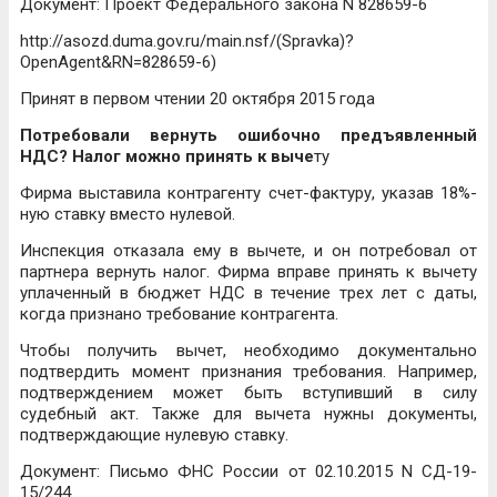
Документ: Проект Федерального закона N 828659-6
http://asozd.duma.gov.ru/main.nsf/(Spravka)?
OpenAgent&RN=828659-6)
Принят в первом чтении 20 октября 2015 года
Потребовали вернуть ошибочно предъявленный
НДС? Налог можно принять к выче
ту
Фирма выставила контрагенту счет-фактуру, указав 18%-
ную ставку вместо нулевой.
Инспекция отказала ему в вычете, и он потребовал от
партнера вернуть налог. Фирма вправе принять к вычету
уплаченный в бюджет НДС в течение трех лет с даты,
когда признано требование контрагента.
Чтобы получить вычет, необходимо документально
подтвердить момент признания требования. Например,
подтверждением может быть вступивший в силу
судебный акт. Также для вычета нужны документы,
подтверждающие нулевую ставку.
Документ: Письмо ФНС России от 02.10.2015 N СД-19-
15/244