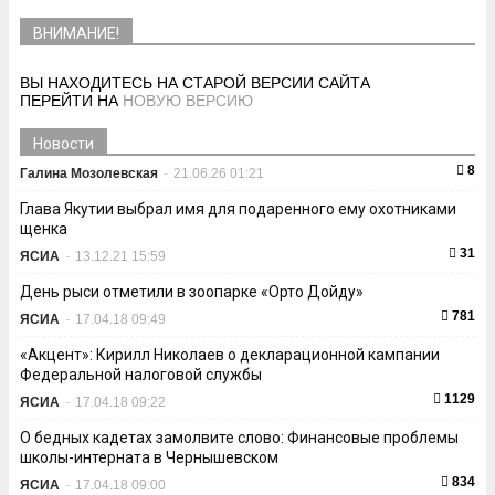
ВНИМАНИЕ!
ВЫ НАХОДИТЕСЬ НА СТАРОЙ ВЕРСИИ САЙТА
ПЕРЕЙТИ НА
НОВУЮ ВЕРСИЮ
Новости
8
Галина Мозолевская
-
21.06.26 01:21
Глава Якутии выбрал имя для подаренного ему охотниками
щенка
31
ЯСИА
-
13.12.21 15:59
День рыси отметили в зоопарке «Орто Дойду»
781
ЯСИА
-
17.04.18 09:49
«Акцент»: Кирилл Николаев о декларационной кампании
Федеральной налоговой службы
1129
ЯСИА
-
17.04.18 09:22
О бедных кадетах замолвите слово: Финансовые проблемы
школы-интерната в Чернышевском
834
ЯСИА
-
17.04.18 09:00