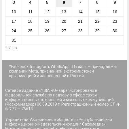
3
4
5
6
7
8
9
10
11
12
13
14
15
16
17
18
19
20
21
22
23
24
25
26
27
28
29
30
31
« Июн
*Facebook, Instagram, WhatsApp, Threads — принадлежат
компании Meta, признанной экстремистской
организацией и запрещенной в России.
Сетевое издание «YSIA.RU» зарегистрировано в
Федеральной службе по надзору в сфере связи,
информационных технологий и массовых коммуникаций
(Роскомнадзор) 06.09.2019 г. Регистрационный номер ЭЛ №
ФС 77 — 76613.
Учредители: Акционерное общество «Республиканский
информационно-издательский холдинг Сахамедиа»,
Министерство инноваций, цифрового развития и