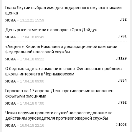
Глава Якутии выбрал имя для подаренного ему охотниками
щенка
32
ЯСИА
-
13.12.21 15:59
День рыси отметили в зоопарке «Орто Дойду»
781
ЯСИА
-
17.04.18 09:49
«Акцент»: Кирилл Николаев о декларационной кампании
Федеральной налоговой службы
1129
ЯСИА
-
17.04.18 09:22
О бедных кадетах замолвите слово: Финансовые проблемы
школы-интерната в Чернышевском
834
ЯСИА
-
17.04.18 09:00
Гороскоп на 17 апреля: День противоречив и наполнен
скрытыми эмоциями
792
ЯСИА
-
17.04.18 07:00
Чекин поручил провести служебное расследование по
действиям руководителя противопожарной службы
1003
ЯСИА
-
16.04.18 22:16