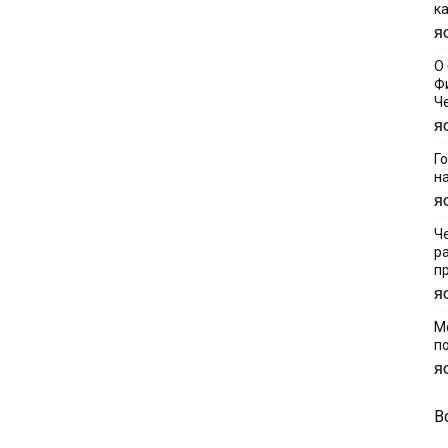
к
Я
О
Ф
Ч
Я
Г
н
Я
Ч
р
п
Я
М
п
Я
В