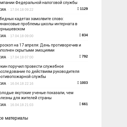
ампании Федеральной налоговой службы
1129
СИА
-
17.04.18 09:22
 бедных кадетах замолвите слово:
инансовые проблемы школы-интерната в
ернышевском
834
СИА
-
17.04.18 09:00
ороскоп на 17 апреля: День противоречив и
аполнен скрытыми эмоциями
792
СИА
-
17.04.18 07:00
екин поручил провести служебное
асследование по действиям руководителя
ротивопожарной службы
1003
СИА
-
16.04.18 22:16
олодые якутские ученые показали, чем
олезны для жителей страны
661
СИА
-
16.04.18 21:03
се материалы