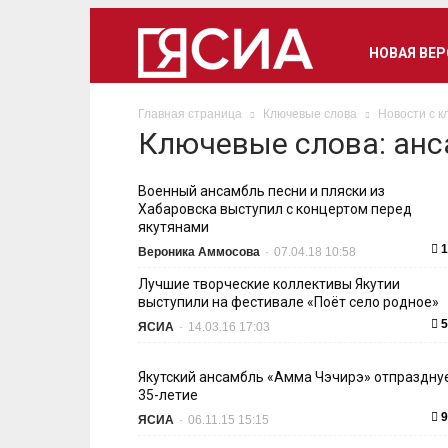
НОВАЯ ВЕ
Главная страница
Ключевые слова
Новости с к
Ключевые слова: ан
Военный ансамбль песни и пляски из
Хабаровска выступил с концертом перед
якутянами
1
Вероника Аммосова
-
07.04.18 10:58
Лучшие творческие коллективы Якутии
выступили на фестивале «Поёт село родное»
5
ЯСИА
-
14.03.16 17:03
Якутский ансамбль «Амма Чэчирэ» отпраздну
35-летие
9
ЯСИА
-
06.11.15 15:15