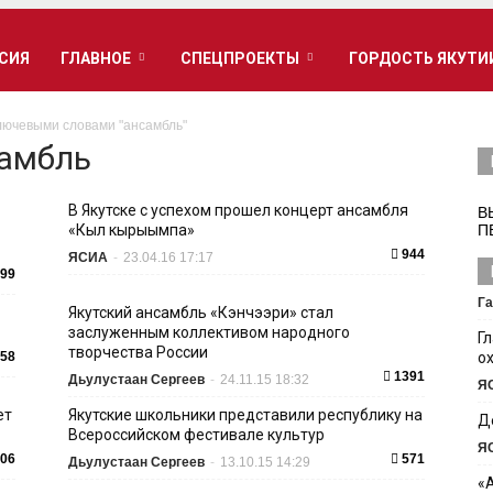
РСИЯ
ГЛАВНОЕ
СПЕЦПРОЕКТЫ
ГОРДОСТЬ ЯКУТИ
лючевыми словами "ансамбль"
самбль
В Якутске с успехом прошел концерт ансамбля
В
«Кыл кырыымпа»
П
944
ЯСИА
-
23.04.16 17:17
99
Га
Якутский ансамбль «Кэнчээри» стал
заслуженным коллективом народного
Г
творчества России
58
о
1391
Дьулустаан Сергеев
-
24.11.15 18:32
Я
ет
Якутские школьники представили республику на
Д
Всероссийском фестивале культур
Я
06
571
Дьулустаан Сергеев
-
13.10.15 14:29
«