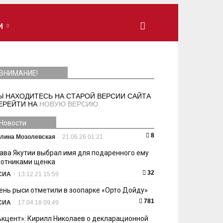
И
ВНИМАНИЕ!
Ы НАХОДИТЕСЬ НА СТАРОЙ ВЕРСИИ САЙТА
ЕРЕЙТИ НА
НОВУЮ ВЕРСИЮ
Новости
8
лина Мозолевская
-
21.06.26 01:21
лава Якутии выбрал имя для подаренного ему
хотниками щенка
32
СИА
-
13.12.21 15:59
ень рыси отметили в зоопарке «Орто Дойду»
781
СИА
-
17.04.18 09:49
Акцент»: Кирилл Николаев о декларационной