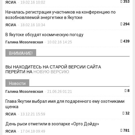
353
ЯСИА
-
19.02.16 10:02
Началась регистрация участников на конференцию по
возобновляемой энергетике в Якутске
294
ЯСИА
-
18.02.16 10:34
В Якутске обсудят космическую погоду
439
Галина Мозолевская
-
10.02.16 14:25
ВНИМАНИЕ!
ВЫ НАХОДИТЕСЬ НА СТАРОЙ ВЕРСИИ САЙТА
ПЕРЕЙТИ НА
НОВУЮ ВЕРСИЮ
Новости
8
Галина Мозолевская
-
21.06.26 01:21
Глава Якутии выбрал имя для подаренного ему охотниками
щенка
32
ЯСИА
-
13.12.21 15:59
День рыси отметили в зоопарке «Орто Дойду»
781
ЯСИА
-
17.04.18 09:49