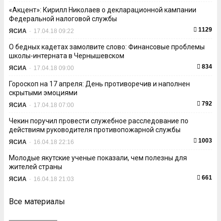
«Акцент»: Кирилл Николаев о декларационной кампании
Федеральной налоговой службы
1129
ЯСИА
-
17.04.18 09:22
О бедных кадетах замолвите слово: Финансовые проблемы
школы-интерната в Чернышевском
834
ЯСИА
-
17.04.18 09:00
Гороскоп на 17 апреля: День противоречив и наполнен
скрытыми эмоциями
792
ЯСИА
-
17.04.18 07:00
Чекин поручил провести служебное расследование по
действиям руководителя противопожарной службы
1003
ЯСИА
-
16.04.18 22:16
Молодые якутские ученые показали, чем полезны для
жителей страны
661
ЯСИА
-
16.04.18 21:03
Все материалы