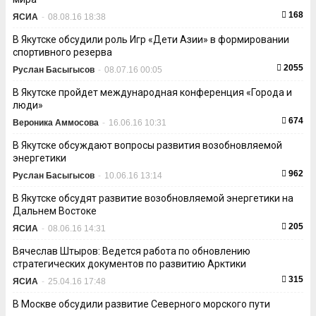
168
ЯСИА
-
08.08.16 18:38
В Якутске обсудили роль Игр «Дети Азии» в формировании
спортивного резерва
2055
Руслан Басыгысов
-
08.07.16 00:05
В Якутске пройдет международная конференция «Города и
люди»
674
Вероника Аммосова
-
16.06.16 10:31
В Якутске обсуждают вопросы развития возобновляемой
энергетики
962
Руслан Басыгысов
-
10.06.16 13:14
В Якутске обсудят развитие возобновляемой энергетики на
Дальнем Востоке
205
ЯСИА
-
08.06.16 14:31
Вячеслав Штыров: Ведется работа по обновлению
стратегических документов по развитию Арктики
315
ЯСИА
-
25.04.16 17:48
В Москве обсудили развитие Северного морского пути