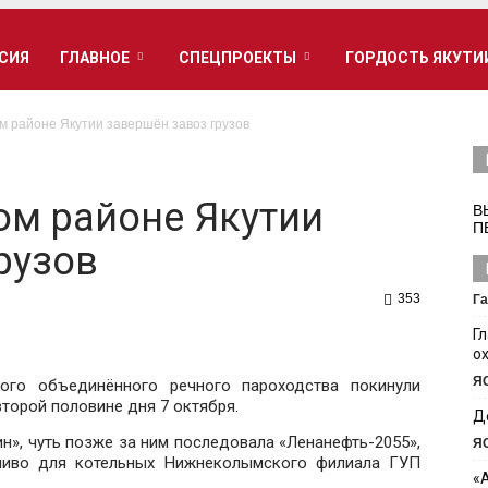
РСИЯ
ГЛАВНОЕ
СПЕЦПРОЕКТЫ
ГОРДОСТЬ ЯКУТИ
 районе Якутии завершён завоз грузов
м районе Якутии
В
П
рузов
353
Га
Г
о
Я
ого объединённого речного пароходства покинули
торой половине дня 7 октября.
Д
н», чуть позже за ним последовала «Ленанефть-2055»,
Я
пливо для котельных Нижнеколымского филиала ГУП
«