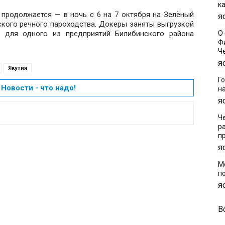
к
 продолжается — в ночь с 6 на 7 октября на Зелёный
Я
кого речного пароходства. Докеры заняты выгрузкой
х для одного из предприятий Билибинского района
О
Ф
Ч
Я
Якутия
Г
Новости - что надо!
н
Я
Ч
р
п
Я
М
п
Я
В