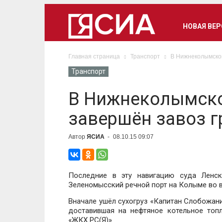
НОВАЯ ВЕ
Главная страница
Транспорт
В Нижнеколымском
Транспорт
В Нижнеколымско
завершён завоз г
Автор
ЯСИА
-
08.10.15 09:07
Последние в эту навигацию суда Ленск
Зеленомысский речной порт на Колыме во в
Вначале ушёл сухогруз «Капитан Слобожани
доставившая на нефтяное котельное то
«ЖКХ РС(Я)».