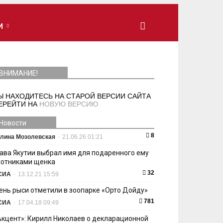
И
ВНИМАНИЕ!
Ы НАХОДИТЕСЬ НА СТАРОЙ ВЕРСИИ САЙТА
ЕРЕЙТИ НА
НОВУЮ ВЕРСИЮ
Новости
8
лина Мозолевская
-
21.06.26 01:21
лава Якутии выбрал имя для подаренного ему
хотниками щенка
32
СИА
-
13.12.21 15:59
ень рыси отметили в зоопарке «Орто Дойду»
781
СИА
-
17.04.18 09:49
Акцент»: Кирилл Николаев о декларационной