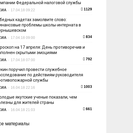
ампании Федеральной налоговой службы
1129
СИА
-
17.04.18 09:22
 бедных кадетах замолвите слово:
инансовые проблемы школы-интерната в
ернышевском
834
СИА
-
17.04.18 09:00
ороскоп на 17 апреля: День противоречив и
аполнен скрытыми эмоциями
792
СИА
-
17.04.18 07:00
екин поручил провести служебное
асследование по действиям руководителя
ротивопожарной службы
1003
СИА
-
16.04.18 22:16
олодые якутские ученые показали, чем
олезны для жителей страны
661
СИА
-
16.04.18 21:03
се материалы