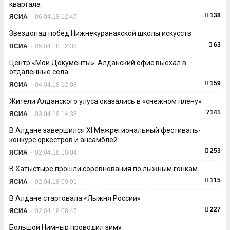
квартала
138
ЯСИА
-
06.04.18 12:47
Звездопад побед Нижнекуранахской школы искусств
63
ЯСИА
-
05.04.18 12:35
Центр «Мои Документы»: Алданский офис выехал в
отдаленные села
159
ЯСИА
-
04.04.18 12:08
Жители Алданского улуса оказались в «снежном плену»
7141
ЯСИА
-
03.04.18 14:38
В Алдане завершился XI Межрегиональный фестиваль-
конкурс оркестров и ансамблей
253
ЯСИА
-
02.04.18 10:04
В Хатыстыре прошли соревнования по лыжным гонкам
115
ЯСИА
-
02.04.18 09:01
В Алдане стартовала «Лыжня России»
227
ЯСИА
-
02.04.18 08:47
Большой Нимныр проводил зиму