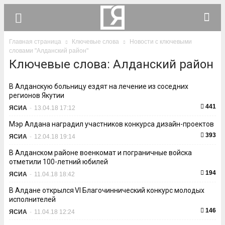
Главная страница
Ключевые слова
Новости с ключевыми
словами "Алданский район"
Ключевые слова: Алданский район
В Алданскую больницу ездят на лечение из соседних
регионов Якутии
441
ЯСИА
-
13.04.18 17:12
Мэр Алдана наградил участников конкурса дизайн-проектов
393
ЯСИА
-
12.04.18 19:14
В Алданском районе военкомат и пограничные войска
отметили 100-летний юбилей
194
ЯСИА
-
11.04.18 18:42
В Алдане открылся VI Благочиннический конкурс молодых
исполнителей
146
ЯСИА
-
11.04.18 12:24