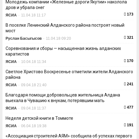
Молодежь компании «Железные дороги Якутии» наколола
дров и убрала снег
173
ЯСИА
-
11.04.18 11:17
В поселке Ленинский Алданского района построят новый
мост
321
Руслан Басыгысов
-
11.04.18 09:20
Соревнования и сборы — насыщенная жизнь алданских
каратистов
170
ЯСИА
-
10.04.18 11:34
Светлое Христово Воскресенье отметили жители Алданского
района
241
ЯСИА
-
09.04.18 21:40
Благодаря помощи добровольцев жительница Алдана
выехала в Чувашию к внукам, потерявшим мать
477
ЯСИА
-
09.04.18 11:37
Неделя детской книги в Томмоте
191
ЯСИА
-
06.04.18 19:38
«Ассоциация строителей АЯМ» сообщила об успехах первого