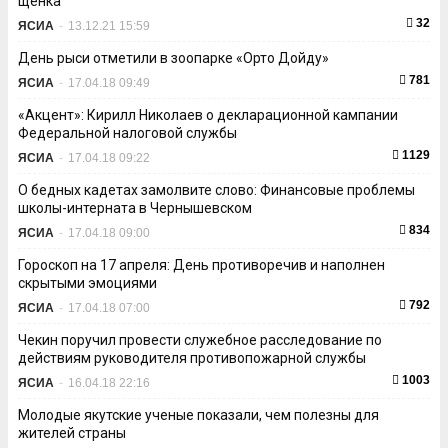
щенка
32
ЯСИА
-
13.12.21 15:59
День рыси отметили в зоопарке «Орто Дойду»
781
ЯСИА
-
17.04.18 09:49
«Акцент»: Кирилл Николаев о декларационной кампании
Федеральной налоговой службы
1129
ЯСИА
-
17.04.18 09:22
О бедных кадетах замолвите слово: Финансовые проблемы
школы-интерната в Чернышевском
834
ЯСИА
-
17.04.18 09:00
Гороскоп на 17 апреля: День противоречив и наполнен
скрытыми эмоциями
792
ЯСИА
-
17.04.18 07:00
Чекин поручил провести служебное расследование по
действиям руководителя противопожарной службы
1003
ЯСИА
-
16.04.18 22:16
Молодые якутские ученые показали, чем полезны для
жителей страны