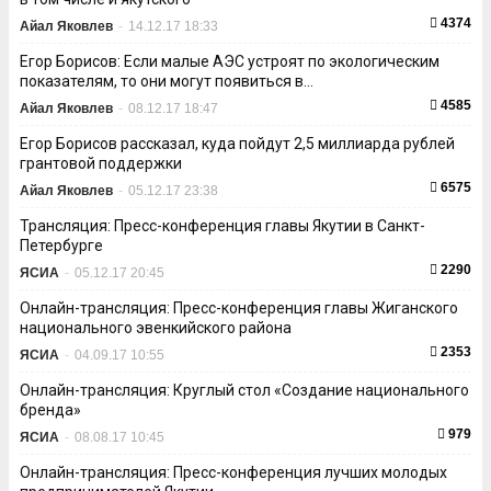
4374
Айал Яковлев
-
14.12.17 18:33
Егор Борисов: Если малые АЭС устроят по экологическим
показателям, то они могут появиться в...
4585
Айал Яковлев
-
08.12.17 18:47
Егор Борисов рассказал, куда пойдут 2,5 миллиарда рублей
грантовой поддержки
6575
Айал Яковлев
-
05.12.17 23:38
Трансляция: Пресс-конференция главы Якутии в Санкт-
Петербурге
2290
ЯСИА
-
05.12.17 20:45
Онлайн-трансляция: Пресс-конференция главы Жиганского
национального эвенкийского района
2353
ЯСИА
-
04.09.17 10:55
Онлайн-трансляция: Круглый стол «Создание национального
бренда»
979
ЯСИА
-
08.08.17 10:45
Онлайн-трансляция: Пресс-конференция лучших молодых