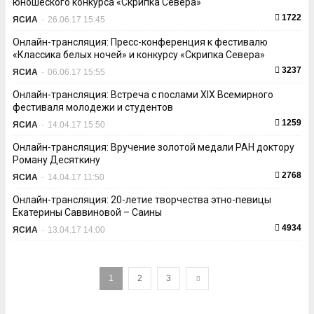
юношеского конкурса «Скрипка Севера»
1722
ЯСИА
-
26.06.17 15:45
Онлайн-трансляция: Пресс-конференция к фестивалю
«Классика белых ночей» и конкурсу «Скрипка Севера»
3237
ЯСИА
-
06.06.17 15:55
Онлайн-трансляция: Встреча с послами XIX Всемирного
фестиваля молодежи и студентов
1259
ЯСИА
-
14.04.17 15:50
Онлайн-трансляция: Вручение золотой медали РАН доктору
Роману Десяткину
2768
ЯСИА
-
14.04.17 11:50
Онлайн-трансляция: 20-летие творчества этно-певицы
Екатерины Саввиновой – Саины
4934
ЯСИА
-
13.04.17 14:00
1
2
3