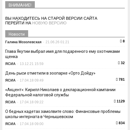
ВНИМАНИЕ!
ВЫ НАХОДИТЕСЬ НА СТАРОЙ ВЕРСИИ САЙТА
ПЕРЕЙТИ НА
НОВУЮ ВЕРСИЮ
Новости
8
Галина Мозолевская
-
21.06.26 01:21
Глава Якутии выбрал имя для подаренного ему охотниками
щенка
32
ЯСИА
-
13.12.21 15:59
День рыси отметили в зоопарке «Орто Дойду»
781
ЯСИА
-
17.04.18 09:49
«Акцент»: Кирилл Николаев о декларационной кампании
Федеральной налоговой службы
1129
ЯСИА
-
17.04.18 09:22
О бедных кадетах замолвите слово: Финансовые проблемы
школы-интерната в Чернышевском
834
ЯСИА
-
17.04.18 09:00