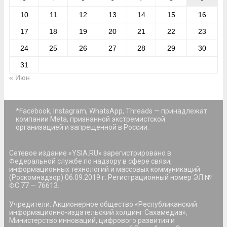
10
11
12
13
14
15
16
17
18
19
20
21
22
23
24
25
26
27
28
29
30
31
« Июн
*Facebook, Instagram, WhatsApp, Threads — принадлежат
компании Meta, признанной экстремистской
организацией и запрещенной в России.
Сетевое издание «YSIA.RU» зарегистрировано в
Федеральной службе по надзору в сфере связи,
информационных технологий и массовых коммуникаций
(Роскомнадзор) 06.09.2019 г. Регистрационный номер ЭЛ №
ФС 77 — 76613.
Учредители: Акционерное общество «Республиканский
информационно-издательский холдинг Сахамедиа»,
Министерство инноваций, цифрового развития и