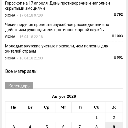
Гороскоп на 17 апреля: День противоречив и наполнен
скрытыми эмоциями
792
ЯСИА
-
17.04.18 07:00
Чекин поручил провести служебное расследование по
действиям руководителя противопожарной службы
1003
ЯСИА
-
16.04.18 22:16
Молодые якутские ученые показали, чем полезны для
жителей страны
661
ЯСИА
-
16.04.18 21:03
Все материалы
Календарь
Август 2026
Пн
Вт
Ср
Чт
Пт
Сб
Вс
1
2
3
4
5
6
7
8
9