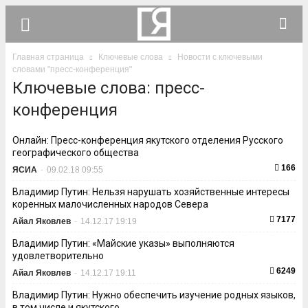
Главная страница
Ключевые слова
Новости с ключевыми
словами "пресс-конференция"
Ключевые слова: пресс-
конференция
Онлайн: Пресс-конференция якутского отделения Русского
географического общества
166
ЯСИА
-
09.02.18 09:55
Владимир Путин: Нельзя нарушать хозяйственные интересы
коренных малочисленных народов Севера
7177
Айал Яковлев
-
14.12.17 19:19
Владимир Путин: «Майские указы» выполняются
удовлетворительно
6249
Айал Яковлев
-
14.12.17 19:11
Владимир Путин: Нужно обеспечить изучение родных языков,
в том числе и якутского