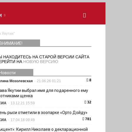
И
а Якутии"
ВНИМАНИЕ!
Ы НАХОДИТЕСЬ НА СТАРОЙ ВЕРСИИ САЙТА
ЕРЕЙТИ НА
НОВУЮ ВЕРСИЮ
Новости
8
лина Мозолевская
-
21.06.26 01:21
лава Якутии выбрал имя для подаренного ему
хотниками щенка
32
СИА
-
13.12.21 15:59
ень рыси отметили в зоопарке «Орто Дойду»
781
СИА
-
17.04.18 09:49
Акцент»: Кирилл Николаев о декларационной