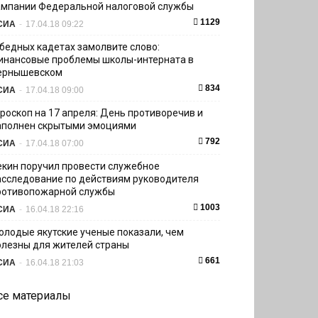
ампании Федеральной налоговой службы
1129
СИА
-
17.04.18 09:22
 бедных кадетах замолвите слово:
инансовые проблемы школы-интерната в
ернышевском
834
СИА
-
17.04.18 09:00
ороскоп на 17 апреля: День противоречив и
аполнен скрытыми эмоциями
792
СИА
-
17.04.18 07:00
екин поручил провести служебное
асследование по действиям руководителя
ротивопожарной службы
1003
СИА
-
16.04.18 22:16
олодые якутские ученые показали, чем
олезны для жителей страны
661
СИА
-
16.04.18 21:03
се материалы