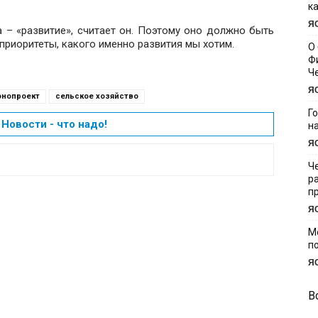
к
Я
 – «развитие», считает он. Поэтому оно должно быть
приоритеты, какого именно развития мы хотим.
О
Ф
Ч
Я
онопроект
сельское хозяйство
Г
Новости - что надо!
н
Я
Ч
р
п
Я
М
п
Я
В