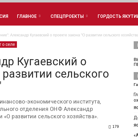
РСИЯ
ГЛАВНОЕ
СПЕЦПРОЕКТЫ
ГОРДОСТЬ ЯКУТИ
ние": Александр Кугаевский о проекте закона "О развитии сельского хозяйств
 о селе
ндр Кугаевский о
В
П
О развитии сельского
"
Га
Г
о
инансово-экономического института,
ального отделения ОНФ Александр
Я
и «О развитии сельского хозяйства».
Д
Я
179
«