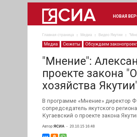
НОВАЯ ВЕ
Главная страница
Медиа
Видео Якутии
"Мне
Медиа
Сюжеты
Обсуждаем законопроект
"Мнение": Алекса
проекте закона "
хозяйства Якутии
В программе «Мнение» директор Ф
сопредседатель якутского регион
Кугаевский о проекте закона Якути
Автор
ЯСИА
-
20.10.15 16:48