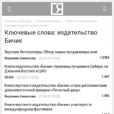
Главная страница
Ключевые слова
Новости с ключевыми
словами "издательство Бичик"
Ключевые слова: издательство
Бичик
Якутские бестселлеры: Обзор самых продаваемых книг
2301
Вероника Аммосова
-
03.03.18 14:00
Книги издательства «Бичик» признаны лучшими в Сибири, на
Дальнем Востоке и ЦФО
347
ЯСИА
-
16.10.17 10:50
Книги якутского издательства «Бичик» стали дипломантами
дальневосточной ярмарки «Печатный двор»
301
Вероника Аммосова
-
27.09.17 12:39
Книги якутского издательства «Бичик» участвуют в
международном фестивале