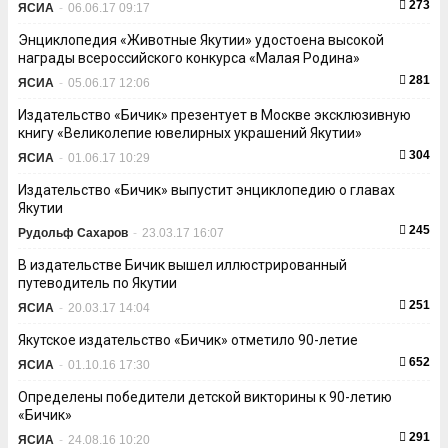
273
ЯСИА
-
06.06.17 09:17
Энциклопедия «Животные Якутии» удостоена высокой
награды всероссийского конкурса «Малая Родина»
281
ЯСИА
-
05.06.17 12:06
Издательство «Бичик» презентует в Москве эксклюзивную
книгу «Великолепие ювелирных украшений Якутии»
304
ЯСИА
-
01.06.17 10:29
Издательство «Бичик» выпустит энциклопедию о главах
Якутии
245
Рудольф Сахаров
-
23.03.17 16:07
В издательстве Бичик вышел иллюстрированный
путеводитель по Якутии
251
ЯСИА
-
20.03.17 14:04
Якутское издательство «Бичик» отметило 90-летие
652
ЯСИА
-
01.10.16 17:30
Определены победители детской викторины к 90-летию
«Бичик»
291
ЯСИА
-
24.08.16 10:20