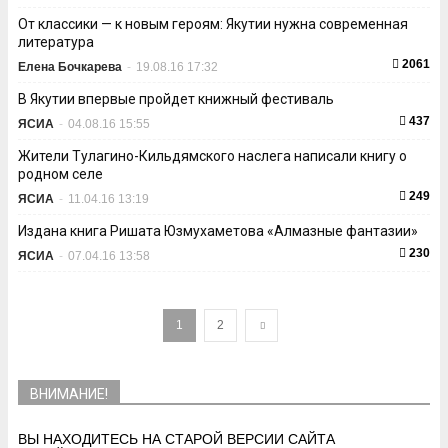
От классики — к новым героям: Якутии нужна современная
литература
2061
Елена Бочкарева
-
19.08.16 17:32
В Якутии впервые пройдет книжный фестиваль
437
ЯСИА
-
04.08.16 15:55
Жители Тулагино-Кильдямского наслега написали книгу о
родном селе
249
ЯСИА
-
11.04.16 13:19
Издана книга Ришата Юзмухаметова «Алмазные фантазии»
230
ЯСИА
-
07.04.16 13:58
1
2
ВНИМАНИЕ!
ВЫ НАХОДИТЕСЬ НА СТАРОЙ ВЕРСИИ САЙТА