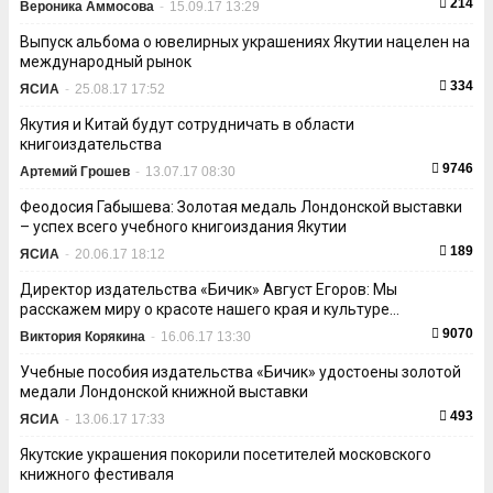
214
Вероника Аммосова
-
15.09.17 13:29
Выпуск альбома о ювелирных украшениях Якутии нацелен на
международный рынок
334
ЯСИА
-
25.08.17 17:52
Якутия и Китай будут сотрудничать в области
книгоиздательства
9746
Артемий Грошев
-
13.07.17 08:30
Феодосия Габышева: Золотая медаль Лондонской выставки
– успех всего учебного книгоиздания Якутии
189
ЯСИА
-
20.06.17 18:12
Директор издательства «Бичик» Август Егоров: Мы
расскажем миру о красоте нашего края и культуре...
9070
Виктория Корякина
-
16.06.17 13:30
Учебные пособия издательства «Бичик» удостоены золотой
медали Лондонской книжной выставки
493
ЯСИА
-
13.06.17 17:33
Якутские украшения покорили посетителей московского
книжного фестиваля