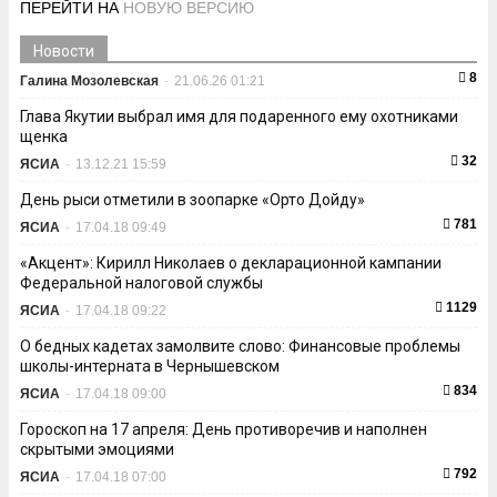
ПЕРЕЙТИ НА
НОВУЮ ВЕРСИЮ
Новости
8
Галина Мозолевская
-
21.06.26 01:21
Глава Якутии выбрал имя для подаренного ему охотниками
щенка
32
ЯСИА
-
13.12.21 15:59
День рыси отметили в зоопарке «Орто Дойду»
781
ЯСИА
-
17.04.18 09:49
«Акцент»: Кирилл Николаев о декларационной кампании
Федеральной налоговой службы
1129
ЯСИА
-
17.04.18 09:22
О бедных кадетах замолвите слово: Финансовые проблемы
школы-интерната в Чернышевском
834
ЯСИА
-
17.04.18 09:00
Гороскоп на 17 апреля: День противоречив и наполнен
скрытыми эмоциями
792
ЯСИА
-
17.04.18 07:00