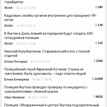
тэрийдилэр
185
ЯСИА
-
03.11.17 16:55
Кадровые службы органов внутренних дел празднуют 99-
летие
139
ЯСИА
-
12.10.17 15:12
В Якутии в День знаний за порядком будут следить 600
сотрудников полиции
110
ЯСИА
-
31.08.17 13:30
Николай Кульбертинов: Стараемся работать с полной
отдачей
1200
Елена Потоцкая
-
30.07.17 11:15
Полицейский-герой Афанасий Кутанов: Страха не
чувствовал, была одна мысль – надо спасти людей
11409
Елена Бочкарева
-
09.06.17 09:30
Полиция Якутска проводит проверку по инциденту с
«распылителями» обувной краски
8032
Айал Яковлев
-
04.06.17 15:44
Полиция: Обнаруженный в центре Якутска подозрительный