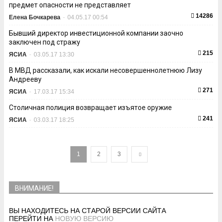
предмет опасности не представляет
14286
Елена Бочкарева
-
04.05.17 00:54
Бывший директор инвестиционной компании заочно
заключен под стражу
215
ЯСИА
-
03.05.17 13:30
В МВД рассказали, как искали несовершеннолетнюю Лизу
Андрееву
271
ЯСИА
-
17.03.17 15:34
Столичная полиция возвращает изъятое оружие
241
ЯСИА
-
03.03.17 18:25
1
2
3
ВНИМАНИЕ!
ВЫ НАХОДИТЕСЬ НА СТАРОЙ ВЕРСИИ САЙТА
ПЕРЕЙТИ НА
НОВУЮ ВЕРСИЮ