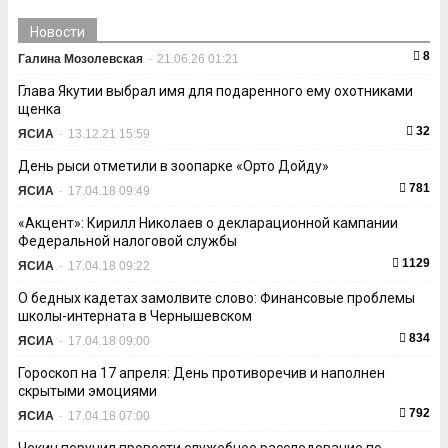
Новости
8
Галина Мозолевская
-
21.06.26 01:21
Глава Якутии выбрал имя для подаренного ему охотниками
щенка
32
ЯСИА
-
13.12.21 15:59
День рыси отметили в зоопарке «Орто Дойду»
781
ЯСИА
-
17.04.18 09:49
«Акцент»: Кирилл Николаев о декларационной кампании
Федеральной налоговой службы
1129
ЯСИА
-
17.04.18 09:22
О бедных кадетах замолвите слово: Финансовые проблемы
школы-интерната в Чернышевском
834
ЯСИА
-
17.04.18 09:00
Гороскоп на 17 апреля: День противоречив и наполнен
скрытыми эмоциями
792
ЯСИА
-
17.04.18 07:00