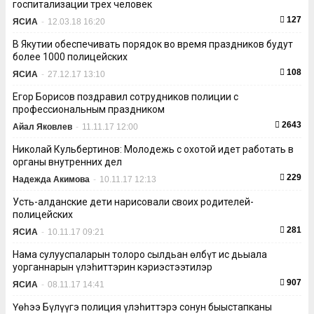
госпитализации трех человек
127
ЯСИА
-
12.03.18 16:20
В Якутии обеспечивать порядок во время праздников будут
более 1000 полицейских
108
ЯСИА
-
27.12.17 13:10
Егор Борисов поздравил сотрудников полиции с
профессиональным праздником
2643
Айал Яковлев
-
11.11.17 12:00
Николай Кульбертинов: Молодежь с охотой идет работать в
органы внутренних дел
229
Надежда Акимова
-
10.11.17 12:13
Усть-алданские дети нарисовали своих родителей-
полицейских
281
ЯСИА
-
10.11.17 09:21
Намҥа сулууспаларын толоро сылдьан өлбүт ис дьыала
уорганнарын үлэһиттэрин кэриэстээтилэр
907
ЯСИА
-
08.11.17 14:41
Үөһээ Бүлүүгэ полиция үлэһиттэрэ сонун быыстапканы