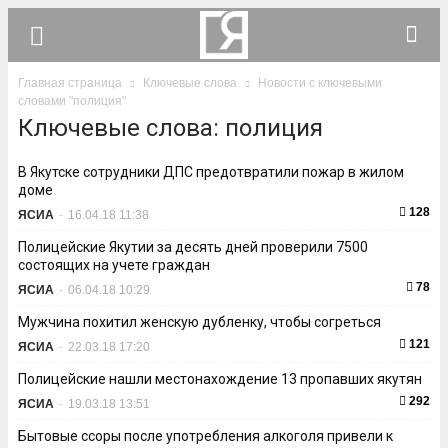
Главная страница
Ключевые слова
Новости с ключевыми
словами "полиция"
Ключевые слова: полиция
В Якутске сотрудники ДПС предотвратили пожар в жилом
доме
128
ЯСИА
-
16.04.18 11:38
Полицейские Якутии за десять дней проверили 7500
состоящих на учете граждан
78
ЯСИА
-
06.04.18 10:29
Мужчина похитил женскую дубленку, чтобы согреться
121
ЯСИА
-
22.03.18 17:20
Полицейские нашли местонахождение 13 пропавших якутян
292
ЯСИА
-
19.03.18 13:51
Бытовые ссоры после употребления алкоголя привели к