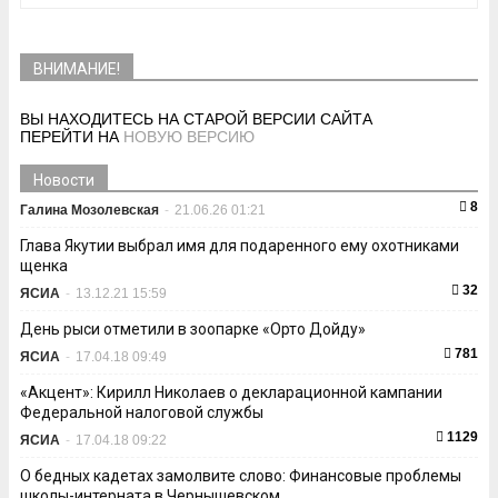
ВНИМАНИЕ!
ВЫ НАХОДИТЕСЬ НА СТАРОЙ ВЕРСИИ САЙТА
ПЕРЕЙТИ НА
НОВУЮ ВЕРСИЮ
Новости
8
Галина Мозолевская
-
21.06.26 01:21
Глава Якутии выбрал имя для подаренного ему охотниками
щенка
32
ЯСИА
-
13.12.21 15:59
День рыси отметили в зоопарке «Орто Дойду»
781
ЯСИА
-
17.04.18 09:49
«Акцент»: Кирилл Николаев о декларационной кампании
Федеральной налоговой службы
1129
ЯСИА
-
17.04.18 09:22
О бедных кадетах замолвите слово: Финансовые проблемы
школы-интерната в Чернышевском