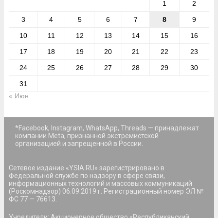
1
2
3
4
5
6
7
8
9
10
11
12
13
14
15
16
17
18
19
20
21
22
23
24
25
26
27
28
29
30
31
« Июн
*Facebook, Instagram, WhatsApp, Threads — принадлежат
компании Meta, признанной экстремистской
организацией и запрещенной в России.
Сетевое издание «YSIA.RU» зарегистрировано в
Федеральной службе по надзору в сфере связи,
информационных технологий и массовых коммуникаций
(Роскомнадзор) 06.09.2019 г. Регистрационный номер ЭЛ №
ФС 77 — 76613.
Учредители: Акционерное общество «Республиканский