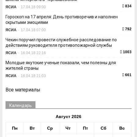
834
ЯСИА
-
17.04.18 09:00
Гороскоп на 17 апреля: День противоречив и наполнен
скрытыми эмоциями
792
ЯСИА
-
17.04.18 07:00
Чекин поручил провести служебное расследование по
действиям руководителя противопожарной службы
1003
ЯСИА
-
16.04.18 22:16
Молодые якутские ученые показали, чем полезны для
жителей страны
661
ЯСИА
-
16.04.18 21:03
Все материалы
Календарь
Август 2026
Пн
Вт
Ср
Чт
Пт
Сб
Вс