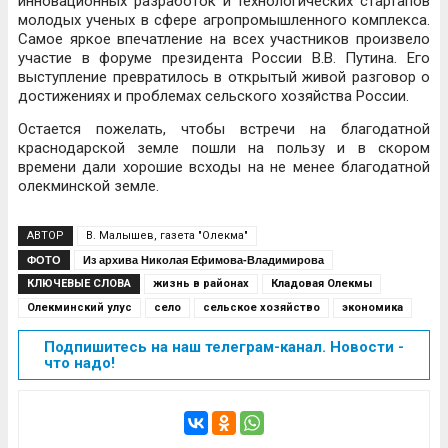
инновационных разработок и технологических стартапов
молодых ученых в сфере агропромышленного комплекса.
Самое яркое впечатление на всех участников произвело
участие в форуме президента России В.В. Путина. Его
выступление превратилось в открытый живой разговор о
достижениях и проблемах сельского хозяйства России.
Остается пожелать, чтобы встречи на благодатной
краснодарской земле пошли на пользу и в скором
времени дали хорошие всходы на не менее благодатной
олекминской земле.
АВТОР
В. Малышев, газета "Олекма"
ФОТО
Из архива Николая Ефимова-Владимирова
КЛЮЧЕВЫЕ СЛОВА
жизнь в районах
Кладовая Олекмы
Олекминский улус
село
сельское хозяйство
экономика
Подпишитесь на наш телеграм-канал. Новости -
что надо!