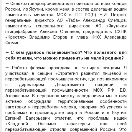
— Сельхозтоваропроизводители приехали со всех концов
России. Из Якутии, кроме меня, в состав делегации вошли
заместитель министра МСХ и ПП РС(Я) Н.И. Петров,
генеральный директор АО «Таба» Александр Слепцов,
заместитель генерального директора АО «Якутская
птицефабрика» Алексей Степанов, председатель СХПК
«Крестях» Владимир Егоров и глава КФХ Александр
Фомин.
— С кем удалось познакомиться? Что полезного для
себя узнали, что можно применить на малой родине?
— Работа форума проходила по четырем секциям. Я
участвовал в секции «Стратегия развития пищевой и
перерабатывающей промышленности», где познакомился
с директором Департамента пищевой и
перерабатывающей промышленности МСХ РФ Е.В.
Ахпашевым. В перерывах между заседаниями мы с ним
активно обсуждали территориальные особенности
заготовки и переработки молока, говорили об успехах и
проблемах в производстве сыра в России и в Якутии.
Евгений Валерьевич отметил, что проблемы нашей
«Кладовой Олекмы» характерны для всей
перерабатывающей отрасли современной России. Это