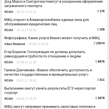
Дед Мороз и Снегурочка помогут в ускоренном оформлении
заграничного паспорта
176
ЯСИА
-
26.12.17 11:13
МФЦ откроет в Алмазэргиэнбанке единые окна для
обслуживания юридических лиц
109
ЯСИА
-
15.12.17 16:42
Инфографика: Какие услуги бизнес может получить в МФЦ
15574
Айал Яковлев
-
30.09.17 14:50
Егор Борисов: Госслужащие не должны допускать
равнодушия и грубости по отношению к людям
6876
ЯСИА
-
02.08.17 11:30
Галина Данчикова: «Важно обеспечить доступность и
качество государственных и муниципальных услуг»
411
ЯСИА
-
05.07.17 16:45
Выпускники смогут узнать результаты ЕГЭ через портал
госуслуг
2679
ЯСИА
-
09.06.17 15:23
МФЦ смогут напрямую принимать налоговые платежи и