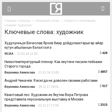
Главная страница
Ключевые слова
Новости с ключевыми
словами "художник"
Ключевые слова: художник
Худуоһунньук Вячеслав Яроев биир дойдулаахтарыгар айар
кутун абылаҥын бэлэхтээтэ
429
ЯСИА
-
12.03.18 12:20
Низкотемпературный пленэр: Как якутяне писали пейзажи
Старого города
4857
Вероника Аммосова
-
21.01.18 15:00
Андрей Чикачёв: Я всегда не доволен своими работами
517
Вероника Аммосова
-
28.11.17 19:01
Квантовый лес: Художник из Якутии Вера Петрова
представила персональную выставку в Москве
2515
Вероника Аммосова
-
02.11.17 17:00