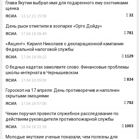
Глава Якутии выбрал имя для подаренного ему охотниками
щенка
32
ЯСИА
-
13.12.21 15:59
День рыси отметили в зоопарке «Орто Дойду»
781
ЯСИА
-
17.04.18 09:49
«Акцент»: Кирилл Николаев о декларационной кампании
Федеральной налоговой службы
1129
ЯСИА
-
17.04.18 09:22
О бедных кадетах замолвите слово: Финансовые проблемы
школы-интерната в Чернышевском
834
ЯСИА
-
17.04.18 09:00
Гороскоп на 17 апреля: День противоречив и наполнен
скрытыми эмоциями
792
ЯСИА
-
17.04.18 07:00
Чекин поручил провести служебное расследование по
действиям руководителя противопожарной службы
1003
ЯСИА
-
16.04.18 22:16
Молодые якутские ученые показали, чем полезны для