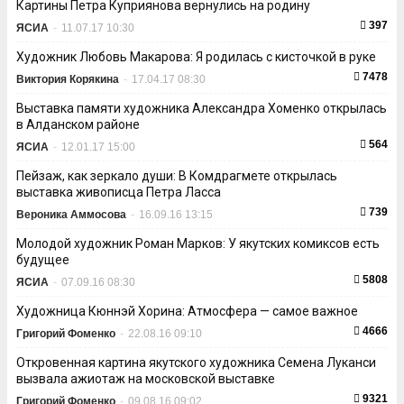
Картины Петра Куприянова вернулись на родину
397
ЯСИА
-
11.07.17 10:30
Художник Любовь Макарова: Я родилась с кисточкой в руке
7478
Виктория Корякина
-
17.04.17 08:30
Выставка памяти художника Александра Хоменко открылась
в Алданском районе
564
ЯСИА
-
12.01.17 15:00
Пейзаж, как зеркало души: В Комдрагмете открылась
выставка живописца Петра Ласса
739
Вероника Аммосова
-
16.09.16 13:15
Молодой художник Роман Марков: У якутских комиксов есть
будущее
5808
ЯСИА
-
07.09.16 08:30
Художница Кюннэй Хорина: Атмосфера — самое важное
4666
Григорий Фоменко
-
22.08.16 09:10
Откровенная картина якутского художника Семена Луканси
вызвала ажиотаж на московской выставке
9321
Григорий Фоменко
-
09.08.16 09:02