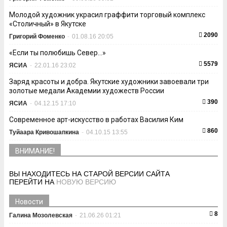
Молодой художник украсил граффити торговый комплекс
«Столичный» в Якутске
2090
Григорий Фоменко
-
01.08.16 20:05
«Если ты полюбишь Север…»
5579
ЯСИА
-
22.01.16 23:02
Заряд красоты и добра. Якутские художники завоевали три
золотые медали Академии художеств России
390
ЯСИА
-
04.12.15 17:10
Современное арт-искусство в работах Василия Ким
860
Туйаара Кривошапкина
-
04.10.15 13:55
ВНИМАНИЕ!
ВЫ НАХОДИТЕСЬ НА СТАРОЙ ВЕРСИИ САЙТА
ПЕРЕЙТИ НА
НОВУЮ ВЕРСИЮ
Новости
8
Галина Мозолевская
-
21.06.26 01:21